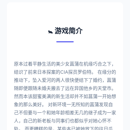
🚼 游戏简介
原本过着平静生活的美少女菖蒲在机缘巧合之下，
结识了前来日本探案的CIA探员罗伯特。 在缘分的
推动下，坠入爱河的两人很快便结下了婚约，菖蒲
随即便跟随未婚夫搬去了远在异国他乡的天堂市。
然而本该甜蜜美满的新生活却并不如菖蒲一开始想
象的那么美好。 对新环境一无所知的菖蒲发现自
己不但要与一个和她年龄相差无几的继子成为一家
人，自己的新老板与同事们也都似乎对她心怀不
轨。 而更糟糕的是，某些本已被她放下的往日瓜